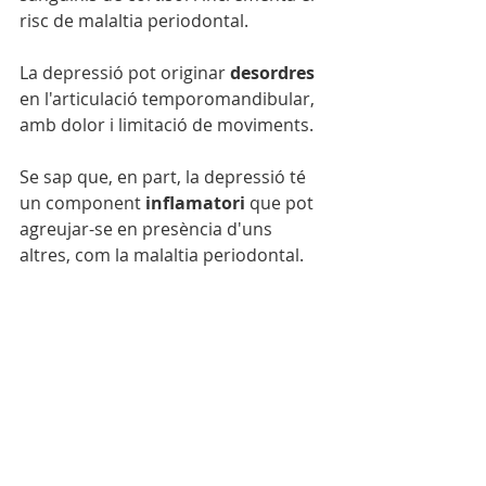
risc de malaltia periodontal.
La depressió pot originar 
desordres
en l'articulació temporomandibular, 
amb dolor i limitació de moviments.
Se sap que, en part, la depressió té 
un component
 inflamatori
 que pot 
agreujar-se en presència d'uns 
altres, com la malaltia periodontal.
Els efectes secundaris dels
antidepressius
 incrementen el risc 
de càries i de malaltia periodontal.
Els pacients depressius tenen un alt 
risc d'
hàbits nocius
 (tabac, alcohol, 
drogues), tots ells associats a la salut 