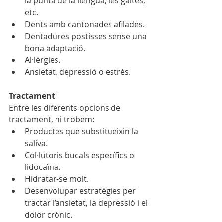
la punta de la llengua, les galtes, 
etc.
Dents amb cantonades afilades.
Dentadures postisses sense una 
bona adaptació.
Al·lèrgies.
Ansietat, depressió o estrès.
Tractament
:
Entre les diferents opcions de 
tractament, hi trobem:
Productes que substitueixin la 
saliva.
Col·lutoris bucals específics o 
lidocaïna.
Hidratar-se molt.
Desenvolupar estratègies per 
tractar l’ansietat, la depressió i el 
dolor crònic.