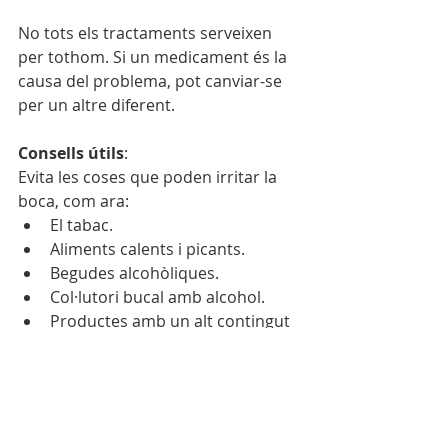
No tots els tractaments serveixen 
per tothom. Si un medicament és la 
causa del problema, pot canviar-se 
per un altre diferent.
Consells útils
:
Evita les coses que poden irritar la 
boca, com ara:
El tabac.
Aliments calents i picants.
Begudes alcohòliques.
Col·lutori bucal amb alcohol.
Productes amb un alt contingut 
àcid (fruites, cítrics).