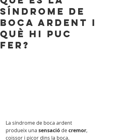
Què és la
síndrome de
boca ardent i
què hi puc
fer?
La síndrome de boca ardent 
produeix una 
sensació
 de 
cremor
, 
coïssor i picor dins la boca. 