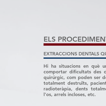
afecten el maxil·lar o 
mateixes dents.
ELS PROCEDIMEN
EXTRACCIONS DENTALS Q
Hi ha situacions en què u
comportar dificultats des 
quirúrgic, com poden ser d
totalment destruïts, pacie
radioteràpia, dents totalm
l'os, arrels incloses, etc.