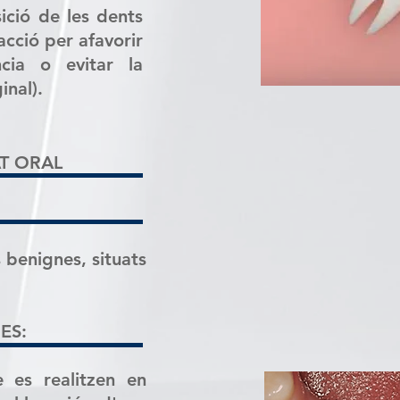
ició de les dents
cció per afavorir
ncia o evitar la
inal).
AT ORAL
 benignes, situats
ES:
e es realitzen en