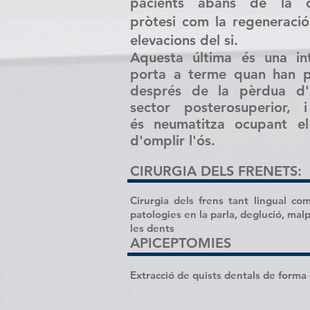
pacients abans de la co
pròtesi com la regeneració 
elevacions del si.
Aquesta última és una in
porta a terme quan han p
després de la pèrdua d'
sector posterosuperior, i
és neumatitza ocupant el
d'omplir l'ós.
CIRURGIA DELS FRENETS:
Cirurgia dels frens tant lingual c
patologies en la parla, deglució, malp
les dents
APICEPTOMIES
Extracció de quists dentals de forma 