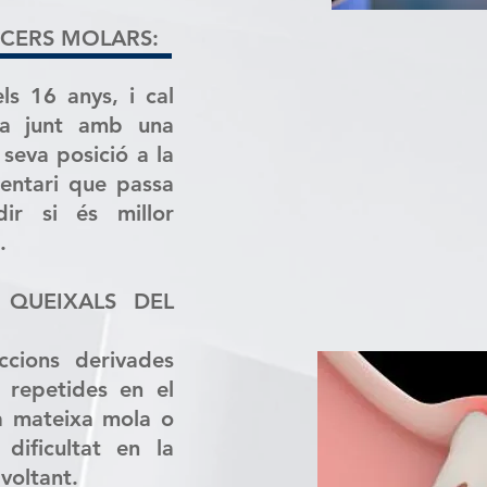
RCERS MOLARS:
ls 16 anys, i cal
ca junt amb una
a seva posició a la
dentari que passa
ir si és millor
.
 QUEIXALS DEL
ccions derivades
 repetides en el
a mateixa mola o
dificultat en la
 voltant.