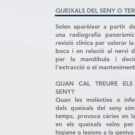
QUEIXALS DEL SENY O TE
Solen aparèixer a partir de
una radiografia panoràmi
revisió clínica per valorar l
boca i en relació al nervi 
per la mandíbula i decid
l'extracció o el manteniment
QUAN CAL TREURE ELS
SENY?
Quan les molèsties o infe
dels queixals del seny són
temps, provoca càries en l
en els queixals veïns per 
higiene o lesions a la geniva