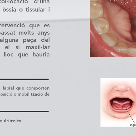
l·locació d'una
òssia o tissular i
tervenció que es
assat molts anys
alguna peça del
 el si maxil·lar
 lloc que hauria
om labial que comporten
osició o mobilització de
quirúrgica.