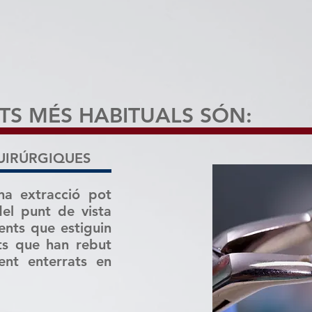
la mandíbula, els teixits de suport de la den
TS MÉS HABITUALS SÓN:
UIRÚRGIQUES
na extracció pot
del punt de vista
ents que estiguin
nts que han rebut
ent enterrats en