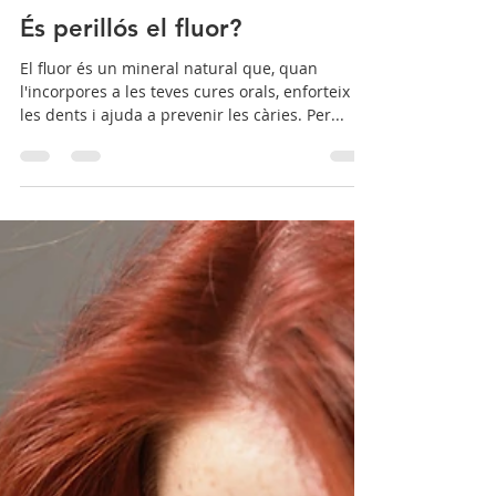
fernandezbisbal
11 ene 2022
3 min de lectura
És perillós el fluor?
El fluor és un mineral natural que, quan
l'incorpores a les teves cures orals, enforteix
les dents i ajuda a prevenir les càries. Per...