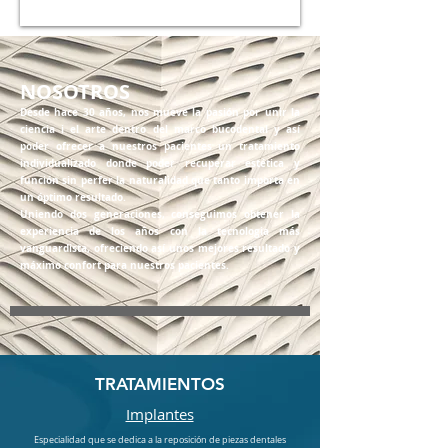
NOSOTROS
Desde hace 30 años, nos mueve la pasión por unir la
ciencia i el arte dentro del marco bucodental y así
poder ofrecer a nuestros pacientes un tratamiento
individualizado donde poder recuperar estética y
función sin perfer la naturalidad que tanto importa en
un óptimo resultado.
Uniendo dos generaciones, conseguimos obtener la
experiencia de los años con la tecnologia más
vanguardista, ofreciendo así unos mejores resultado y
máximo confort para nuestros pacientes.
TRATAMIENTOS
Implantes
Especialidad que se dedica a la reposición de piezas dentales