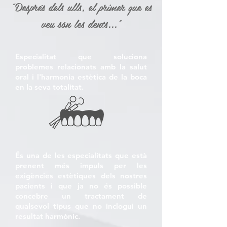
"Després dels ulls, el primer que es
veu són les dents..."
Especialitat que soluciona
problemes relacionats amb la salut
oral i l'harmonia estètica de la boca
en la seva totalitat.
És una de les especialitats que està
prenent més impuls per les
exigències estètiques dels nostres
pacients i que ja no és possible
concebre un tractament de
qualsevol tipus que no inclogui un
resultat harmònic.