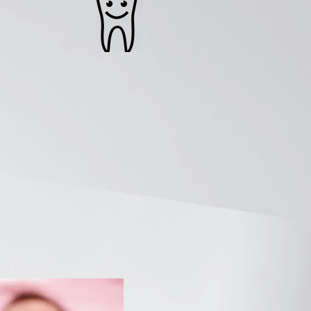
ria, ya sea
etc.
a formación
 y progresa
 al diente
revisión, lo