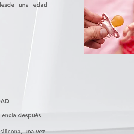
 desde una edad
DAD
 encía después
ilicona, una vez