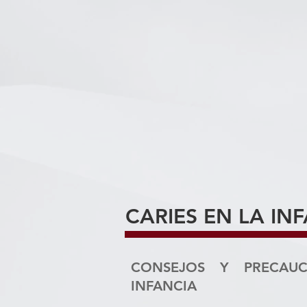
caries y, sin embargo, es u
en forma de dulces, bebidas
Esto, unido a una incorrect
de caries incluso cuando to
Hay que tener en cuenta q
hasta su raíz, se puede 
definitivo. De ahí la import
que permitirá resolver los p
CARIES EN LA IN
CONSEJOS Y PRECAU
INFANCIA