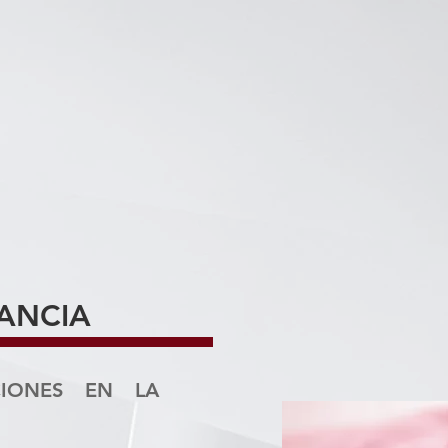
n nutriente muy presente en su alimentación dia
 azucaradas, golosinas, repostería industrial , 
a o insuficiente higiene oral, puede favorecer l
davía tienen la dentición temporal.
ue cuando la caries afecta un diente de leche
formar un absceso que luego afectará también
ancia de llevar cada seis meses a los niños a una 
roblemas de caries en fases iniciales.
FANCIA
CIONES EN LA