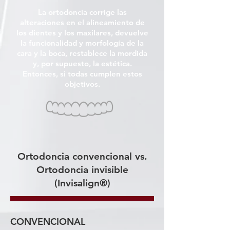
La ortodoncia corrige las
alteraciones en el alineamiento de
los dientes y los maxilares, devuelve
la funcionalidad y morfología de la
cara y la boca, restablece la mordida
y, por supuesto, la estética.
Entonces, si todas cumplen estos
objetivos.
Ortodoncia convencional vs.
Ortodoncia invisible
(Invisalign®)
CONVENCIONAL