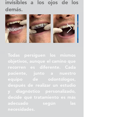
invisibles a los ojos de los
demás.
Todas persiguen los mismos
objetivos, aunque el camino que
recorren es diferente. Cada
paciente, junto a nuestro
equipo de odontólogos,
después de realizar un estudio
y diagnóstico personalizado,
decide qué tratamiento es más
adecuado según las
necesidades.