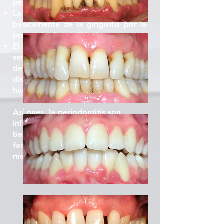
periodontitis.
La periodontitis se diferencia
básicamente de la gingivitis por la
presencia de pérdida ósea.
El origen de esta pérdida puede
ser por un aumento de la virulencia
de las bacterias, por una
disminución de las defensas del
huésped, entre otras razones
Así pues, la periodontitis son
infecciones producidas por
bacterias y modificadas por
factores ligados al huésped y al
medio ambiente.