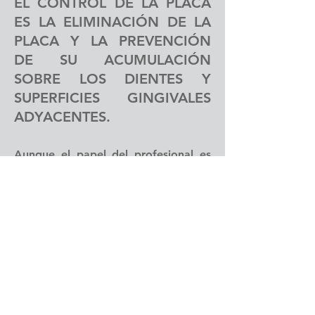
EL CONTROL DE LA PLACA
ES LA ELIMINACIÓN DE LA
PLACA Y LA PREVENCIÓN
DE SU ACUMULACIÓN
SOBRE LOS DIENTES Y
SUPERFICIES GINGIVALES
ADYACENTES.
Aunque el papel del profesional es
necesario para el tratamiento
periodontal, la habilidad y la
motivación del paciente a la hora de
controlar la placa bacteriana son
fundamentales si se pretende
conseguir buenos resultados a largo
plazo.
Es conveniente enseñar al paciente
un correcto método de cepillado, así
como sistemas complementarios que