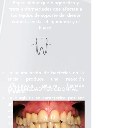
Especialidad que diagnostica y
trata enfermedades que afectan a
los tejidos de soporte del diente
como la encía, el ligamento y el
hueso.
La acumulación de bacterias en la
encía produce una reacción
inflamatoria gingival llamada
ENFERMEDAD PERIODONTAL
gingivitis.
La gingivitis se caracteriza por ser
una entidad de carácter reversible
pero si no se trata eliminando las
bacterias, puede que esta
patología se transforme en