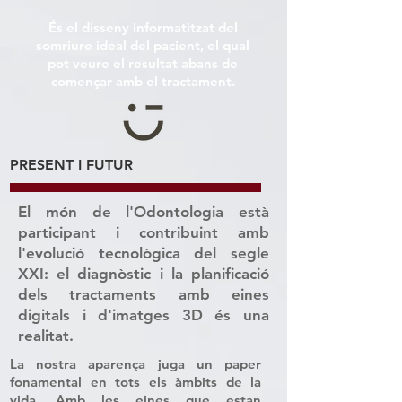
És el disseny informatitzat del
somriure ideal del pacient, el qual
pot veure el resultat abans de
començar amb el tractament.
PRESENT I FUTUR
El món de l'Odontologia està
participant i contribuint amb
l'evolució tecnològica del segle
XXI: el diagnòstic i la planificació
dels tractaments amb eines
digitals i d'imatges 3D és una
realitat.
La nostra aparença juga un paper
fonamental en tots els àmbits de la
vida. Amb les eines que estan