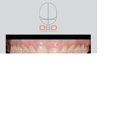
L'enfocament que integra la tecnologia
a la pràctica odontològica diària,
optimitza la precisió i la predictibilitat
del diagnòstic i dels plans de
tractament. Els programes, que han
estat provats científicament, permeten
relacionar els teixits durs i tous del
pacient per garantir uns resultats
òptims des del punt de vista estètic i