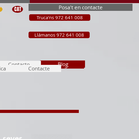
Posa't en contacte
T
CAT
Truca'ns 972 641 008
Llámanos 972 641 008
Blog
Blog
Contacto
Contacto
Blog
Contacto
Blog
Contacto
Blog
Contacto
ica
Contacte
s seves