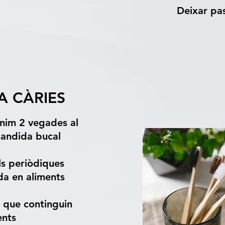
Deixar pa
A CÀRIES
ínim 2 vegades al
sbandida bucal
ls periòdiques
da en aliments
s que continguin
ents