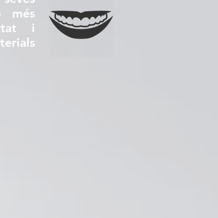
ió més
ctat i
erials