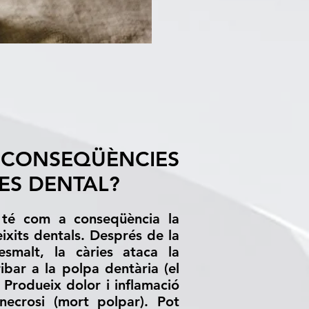
CONSEQÜÈNCIES
IES DENTAL?
 té com a conseqüència la
eixits dentals. Després de la
esmalt, la càries ataca la
ribar a la polpa dentària (el
. Produeix dolor i inflamació
necrosi (mort polpar). Pot