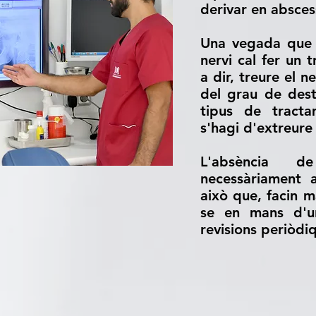
derivar en absces
Una vegada que l
nervi cal fer un 
a dir, treure el 
del grau de dest
tipus de tracta
s'hagi d'extreure 
L'absència d
necessàriament 
això que, facin m
se en mans d'un
revisions periòdi