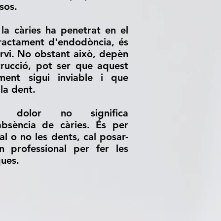
sos.
a càries ha penetrat en el
tractament d'endodòncia, és
nervi. No obstant això, depèn
rucció, pot ser que aquest
ment sigui inviable i que
la dent.
e dolor no significa
absència de càries. És per
al o no les dents, cal posar-
 professional per fer les
ques.