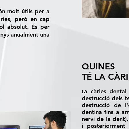
n molt útils per a
àries, però en cap
ol absolut. És per
enys anualment una
QUINES 
TÉ LA CÀR
a càries dental
L
destrucció dels t
destrucció de l'
dentina fins a ar
nervi de la dent)
i posteriorment 