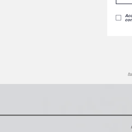
Acc
con
Av