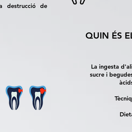
la destrucció de
QUIN ÉS E
La ingesta d'a
sucre i begudes
àcid
Tècniq
Diet