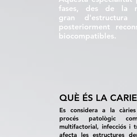
fases, des de la m
gran d'estructura 
posteriorment recon
biocompatibles.
QUÈ ÉS LA CARI
Es considera a la càrie
procés patològic com
multifactorial, infecciós i 
afecta les estructures d