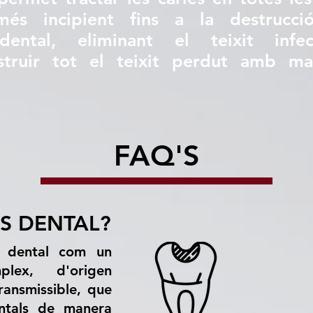
és incipient fins a la destrucc
dental, eliminant el teixit infe
struir tot el teixit perdut amb mat
FAQ'S
ES DENTAL?
s dental com un
plex, d'origen
transmissible, que
entals de manera