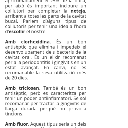
aproximadament el 25% de la boca, 
per això és important incloure un 
col·lutori per completar la 
neteja
, 
arribant a totes les parts de la cavitat 
bucal. Parlem d’alguns tipus de 
col·lutoris per tenir una idea a l’hora 
d’
escollir
 el nostre.
Amb clorhexidina
. És un bon 
antisèptic que elimina i impedeix el 
desenvolupament dels bacteris de la 
cavitat oral. És un elixir recomanat 
per a la periodontitis i gingivitis en un 
estat avançat. En canvi, no és 
recomanable la seva utilització més 
de 20 dies.
Amb triclosan
. També és un bon 
antisèptic, però es caracteritza per 
tenir un poder antiinflamatori. Se sol 
recomanar per tractar la gingivitis de 
llarga durada perquè no provoca 
tincions.
Amb fluor
. Aquest tipus seria un dels 