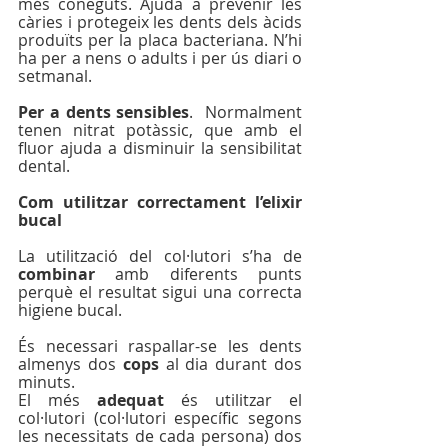
més coneguts. Ajuda a prevenir les 
càries i protegeix les dents dels àcids 
produïts per la placa bacteriana. N’hi 
ha per a nens o adults i per ús diari o 
setmanal.
Per a dents sensibles
.  Normalment 
tenen nitrat potàssic, que amb el 
fluor ajuda a disminuir la sensibilitat 
dental.
Com utilitzar correctament l’elixir 
bucal
La utilització del col·lutori s’ha de 
combinar 
amb diferents punts 
perquè el resultat sigui una correcta 
higiene bucal.
És necessari raspallar-se les dents 
almenys dos 
cops
 al dia durant dos 
minuts.
El més 
adequat
 és utilitzar el 
col·lutori (col·lutori específic segons 
les necessitats de cada persona) dos 