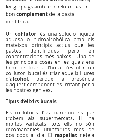
fer glopeigs amb un col·lutori és un 
bon 
complement
 de la pasta 
dentífrica.
Un 
col·lutori
 és una solució líquida 
aquosa o hidroalcohòlica amb els 
mateixos principis actius que les 
pastes dentífriques però en 
concentracions més baixes. 
 Una de 
les principals coses en les quals ens 
hem de fixar a l’hora d’escollir un 
col·lutori bucal és triar aquells lliures 
d’
alcohol
, perquè la presència 
d’aquest component és irritant per a 
les nostres genives.
Tipus d’elixirs bucals
Els col·lutoris d’ús diari són els que 
trobem als supermercats. Hi ha 
moltes varietats, tots ells no són 
recomanables utilitzar-los més de 
dos cops al dia. El 
raspallat
 neteja 