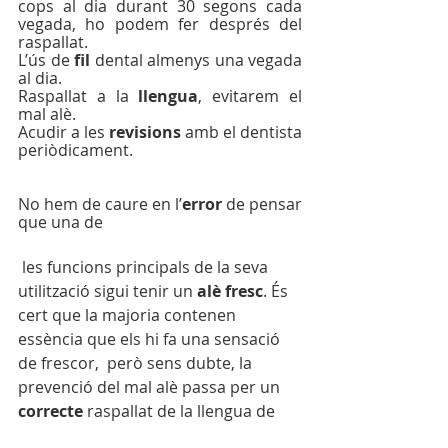
cops al dia durant 30 segons cada 
vegada, ho podem fer després del 
raspallat. 
L’ús de 
fil
 dental almenys una vegada 
al dia.
Raspallat a la 
llengua
, evitarem el 
mal alè.
Acudir a les 
revisions
 amb el dentista 
periòdicament.
No hem de caure en l’
error
 de pensar 
que una de
 les funcions principals de la seva 
utilització sigui tenir un 
alè fresc
. És 
cert que la majoria contenen 
essència que els hi fa una sensació 
de frescor,  però sens dubte, la 
prevenció del mal alè passa per un 
correcte 
raspallat de la llengua de 
forma quotidiana.