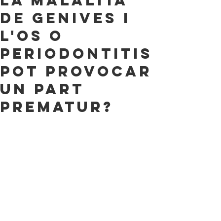
La malaltia
de genives i
l'os o
periodontitis
pot provocar
un part
prematur?