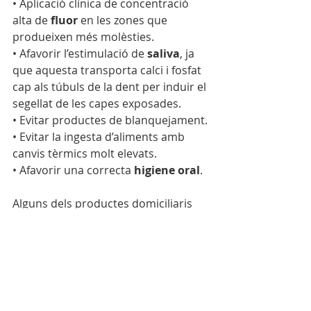
• Aplicació clínica de concentració 
alta de 
fluor
 en les zones que 
produeixen més molèsties.
• Afavorir l’estimulació de 
saliva
, ja 
que aquesta transporta calci i fosfat 
cap als túbuls de la dent per induir el 
segellat de les capes exposades. 
• Evitar productes de blanquejament.
• Evitar la ingesta d’aliments amb 
canvis tèrmics molt elevats.
• Afavorir una correcta 
higiene oral
.
Alguns dels productes domiciliaris 
que poden ajudar són els següents:
· Sensodyne (FreshMint Repair and 
Protect)
· Bexidint Dientes Sensibles
· Desensin Dientes Sensibles
· SensiKin (Dental Sensitivity)