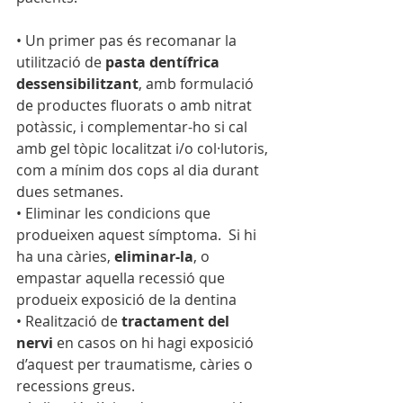
• Un primer pas és recomanar la 
utilització de 
pasta dentífrica 
dessensibilitzant
, amb formulació 
de productes fluorats o amb nitrat 
potàssic, i complementar-ho si cal 
amb gel tòpic localitzat i/o col·lutoris, 
com a mínim dos cops al dia durant 
dues setmanes.
• Eliminar les condicions que 
produeixen aquest símptoma.  Si hi 
ha una càries, 
eliminar-la
, o 
empastar aquella recessió que 
produeix exposició de la dentina
• Realització de 
tractament del 
nervi
 en casos on hi hagi exposició 
d’aquest per traumatisme, càries o 
recessions greus.