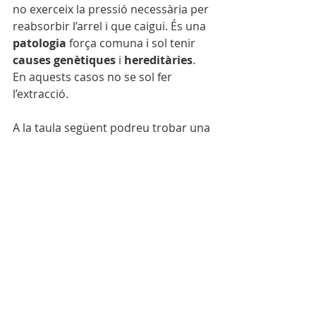
no exerceix la pressió necessària per 
reabsorbir l’arrel i que caigui. És una 
patologia
 força comuna i sol tenir 
causes genètiques
 i 
hereditàries
. 
En aquests casos no se sol fer 
l’extracció.
A la taula següent podreu trobar una 
pauta de sortida i exfoliació de les 
dents de llet o temporals, perquè 
pugueu tenir una idea de la 
cronologia.