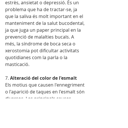
estrès, ansietat o depressió. És un 
problema que ha de tractar-se, ja 
que la saliva és molt important en el 
manteniment de la salut bucodental, 
ja que juga un paper principal en la 
prevenció de malalties bucals. A 
més, la síndrome de boca seca o 
xerostomia pot dificultar activitats 
quotidianes com la parla o la 
masticació.
7. 
Alteració del color de l'esmalt
Els motius que causen l'ennegriment 
o l'aparició de taques en l'esmalt són 
diversos. Les principals causes 
extrínseques són la ingesta freqüent 
de determinats aliments (com el cafè 
o el te), i el consum de tabac. També 
existeixen causes intrínseques com 