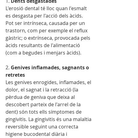
1. 
Dents desgastades
L'erosió dental té lloc quan l'esmalt 
es desgasta per l'acció dels àcids. 
Pot ser intrínseca, causada per un 
trastorn, com per exemple el reflux 
gàstric; o extrínseca, provocada pels 
àcids resultants de l'alimentació 
(com a begudes i menjars àcids).
2. 
Genives inflamades, sagnants o 
retretes
Les genives enrogides, inflamades, el 
dolor, el sagnat i la retracció (la 
pèrdua de geniva que deixa al 
descobert parteix de l'arrel de la 
dent) són tots ells símptomes de 
gingivitis. La gingivitis és una malaltia 
reversible seguint una correcta 
higiene bucodental diària i 