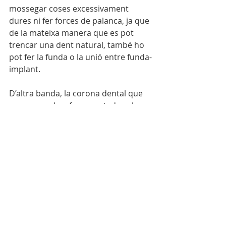
mossegar coses excessivament 
dures ni fer forces de palanca, ja que 
de la mateixa manera que es pot 
trencar una dent natural, també ho 
pot fer la funda o la unió entre funda-
implant.
D’altra banda, la corona dental que 
va enroscada o fonamentada sobre 
l’implant, té una vida mitjana més 
curta amb una duració aproximada 
de 10 a 15 anys a causa del desgast 
normal que pot fer que es requereixi 
un recanvi per continuar amb 
l’estètica i la funció que desitgem.